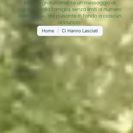
Manda gratuitamente un messaggio di
cordoglio alla famiglia, senza limiti al numero
delle parole, dal pulsante in fondo a ciascun
annuncio.
Home
/
Ci Hanno Lasciati