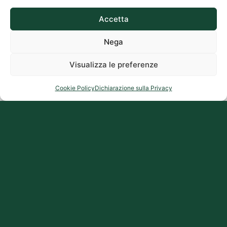
Accetta
Nega
Visualizza le preferenze
Cookie Policy
Dichiarazione sulla Privacy
FRANCESCO PAGANI
Leggi l'annuncio
Invia telegramma