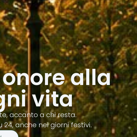
onore alla
gni vita
, accanto a chi resta.
u 24, anche nei giorni festivi.