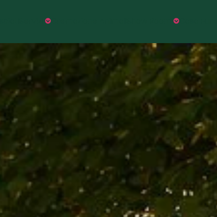
sciati
Servizi
Cremazione Animali
Show Room
Casa Fune